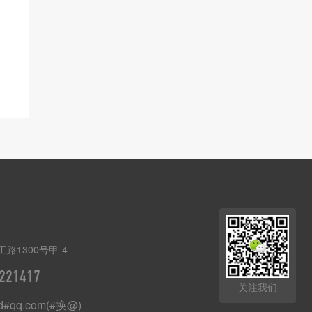
路1300号甲-4
221417
关注我们
ad#qq.com(#换@)