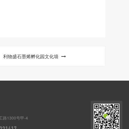
利物盛石墨烯孵化园文化墙
路1300号甲-4